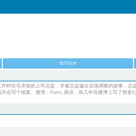
章节目录
时吹毛求疵的上司总监，并被总监骗去后场调教的故事。总监S，设
会写个续集。微博：Naive_南亦，前几年在微博上写了很多h文