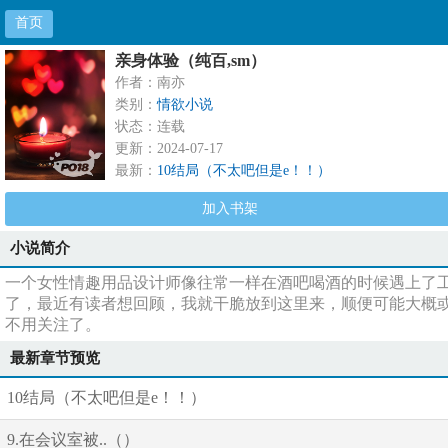
首页
亲身体验（纯百,sm）
作者：南亦
类别：
情欲小说
状态：连载
更新：2024-07-17
最新：
10结局（不太吧但是e！！）
加入书架
小说简介
一个女性情趣用品设计师像往常一样在酒吧喝酒的时候遇上了工作
了，最近有读者想回顾，我就干脆放到这里来，顺便可能大概或许
不用关注了。
最新章节预览
10结局（不太吧但是e！！）
9.在会议室被..（）