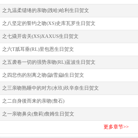
之九温柔缱绻的亲吻(跩哈)哈利生日贺文
之八坚定的誓约之吻(XS)史库瓦罗生日贺文
之七撬开齿关(XS)XAXUS生日贺文
之六T舐耳垂(RL)里包恩生日贺文
之五袭卷一切的强势亲吻(RL)蓝波生日贺文
之四悲伤的别离之吻(鼬雪)鼬生日贺文
之三亲吻熟睡中的对方(水玖)玖辛奈生日贺文
之二自身後而来的亲吻(詹石)
之一亲吻鼻尖(詹莉)詹姆生日贺文
更多章节>>