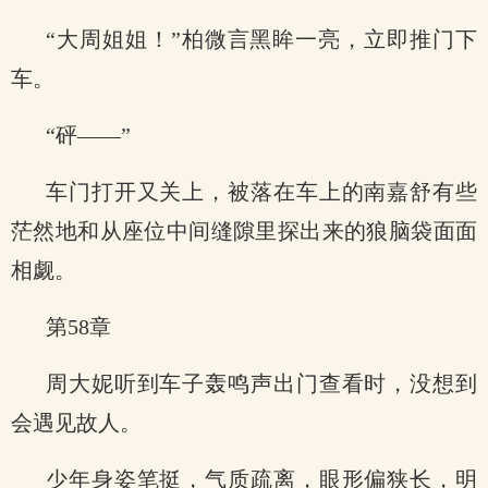
“大周姐姐！”柏微言黑眸一亮，立即推门下
车。
“砰——”
车门打开又关上，被落在车上的南嘉舒有些
茫然地和从座位中间缝隙里探出来的狼脑袋面面
相觑。
第58章
周大妮听到车子轰鸣声出门查看时，没想到
会遇见故人。
少年身姿笔挺，气质疏离，眼形偏狭长，明