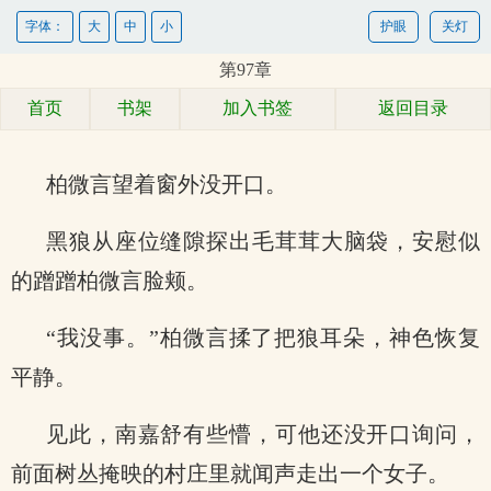
字体：
大
中
小
护眼
关灯
第97章
首页
书架
加入书签
返回目录
柏微言望着窗外没开口。
黑狼从座位缝隙探出毛茸茸大脑袋，安慰似
的蹭蹭柏微言脸颊。
“我没事。”柏微言揉了把狼耳朵，神色恢复
平静。
见此，南嘉舒有些懵，可他还没开口询问，
前面树丛掩映的村庄里就闻声走出一个女子。