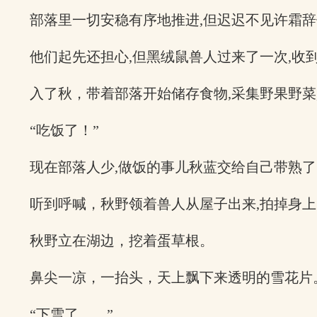
部落里一切安稳有序地推进,但迟迟不见许霜
他们起先还担心,但黑绒鼠兽人过来了一次,收
入了秋，带着部落开始储存食物,采集野果野菜
“吃饭了！”
现在部落人少,做饭的事儿秋蓝交给自己带熟了
听到呼喊，秋野领着兽人从屋子出来,拍掉身
秋野立在湖边，挖着蛋草根。
鼻尖一凉，一抬头，天上飘下来透明的雪花片
“下雪了……”