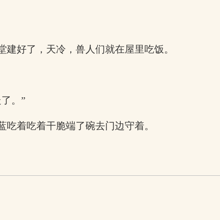
堂建好了，天冷，兽人们就在屋里吃饭。
了。”
蓝吃着吃着干脆端了碗去门边守着。