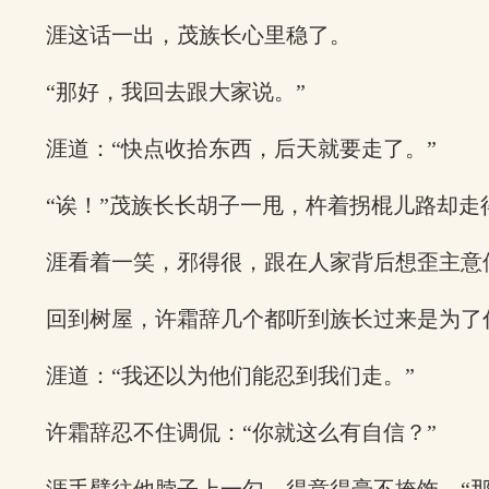
涯这话一出，茂族长心里稳了。
“那好，我回去跟大家说。”
涯道：“快点收拾东西，后天就要走了。”
“诶！”茂族长长胡子一甩，杵着拐棍儿路却走
涯看着一笑，邪得很，跟在人家背后想歪主意
回到树屋，许霜辞几个都听到族长过来是为了
涯道：“我还以为他们能忍到我们走。”
许霜辞忍不住调侃：“你就这么有自信？”