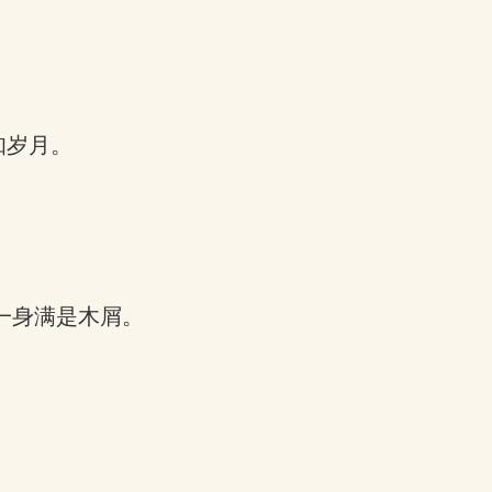
知岁月。
一身满是木屑。