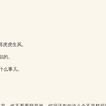
得虎虎生风。
似的。
什么事儿。