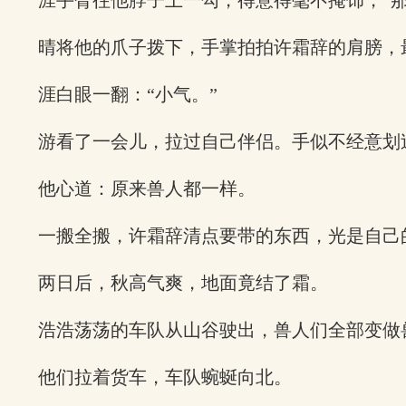
涯手臂往他脖子上一勾，得意得毫不掩饰，“
晴将他的爪子拨下，手掌拍拍许霜辞的肩膀，
涯白眼一翻：“小气。”
游看了一会儿，拉过自己伴侣。手似不经意划
他心道：原来兽人都一样。
一搬全搬，许霜辞清点要带的东西，光是自己
两日后，秋高气爽，地面竟结了霜。
浩浩荡荡的车队从山谷驶出，兽人们全部变做
他们拉着货车，车队蜿蜒向北。