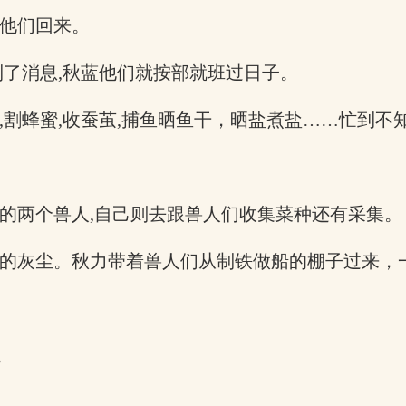
辞他们回来。
到了消息,秋蓝他们就按部就班过日子。
,割蜂蜜,收蚕茧,捕鱼晒鱼干，晒盐煮盐……忙到不
的两个兽人,自己则去跟兽人们收集菜种还有采集。
上的灰尘。秋力带着兽人们从制铁做船的棚子过来，
。