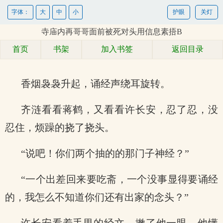
字体：
大
中
小
护眼
关灯
寺庙内再哥哥面前被死对头用信息素捂B
首页
书架
加入书签
返回目录
香烟袅袅升起，诵经声绕耳旋转。
齐涟看看蒋鹤，又看看许长安，忍了忍，没
忍住，烦躁的挠了挠头。
“说吧！你们两个抽的的那门子神经？”
“一个出差回来要吃斋，一个没事显得要诵经
的，我怎么不知道你们还有出家的念头？”