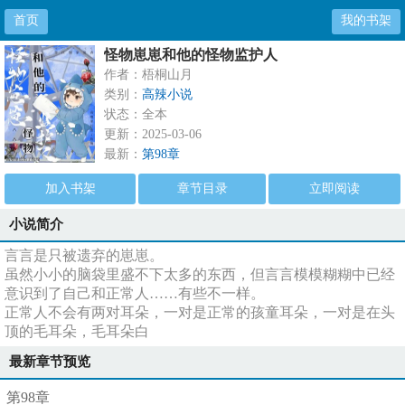
首页
我的书架
怪物崽崽和他的怪物监护人
作者：梧桐山月
类别：
高辣小说
状态：全本
更新：2025-03-06
最新：
第98章
加入书架
章节目录
立即阅读
小说简介
言言是只被遗弃的崽崽。
虽然小小的脑袋里盛不下太多的东西，但言言模模糊糊中已经
意识到了自己和正常人……有些不一样。
正常人不会有两对耳朵，一对是正常的孩童耳朵，一对是在头
顶的毛耳朵，毛耳朵白
最新章节预览
第98章